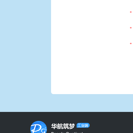
*
*
*