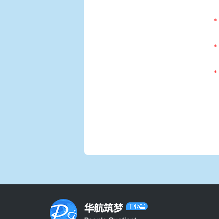
*
*
*