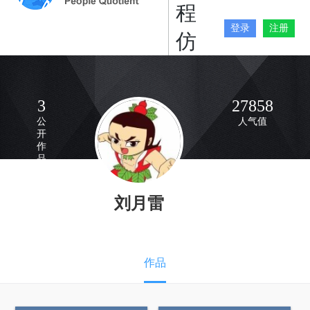
程
登录
注册
仿
真
3
27858
公
人气值
开
作
品
数
刘月雷
作品