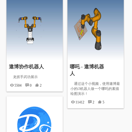
遨博协作机器人
哪吒 - 遨博机器
人
龙抓手武功展示
通过这个小视频，使用遨博最
5504
0
2
小的i3机器人做一个哪吒的素描
绘图演示！
11412
2
5