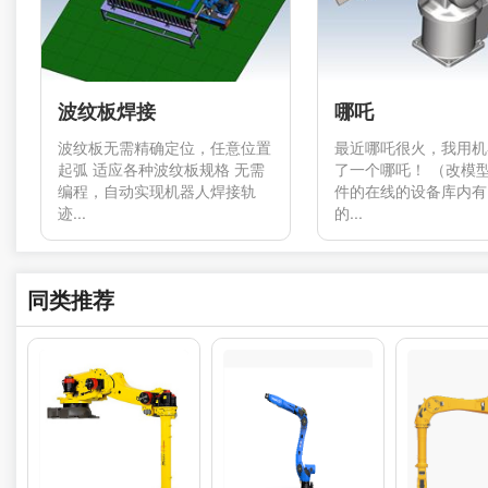
波纹板焊接
哪吒
波纹板无需精确定位，任意位置
最近哪吒很火，我用机
起弧 适应各种波纹板规格 无需
了一个哪吒！ （改模
编程，自动实现机器人焊接轨
件的在线的设备库内有
迹...
的...
同类推荐