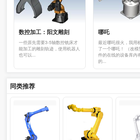
数控加工：阳文雕刻
哪吒
一些原先需要3-5轴数控铣床才
最近哪吒很火，我用
能加工的雕刻轨迹，使用机器人
了一个哪吒！ （改模
也可以...
件的在线的设备库内
的...
同类推荐