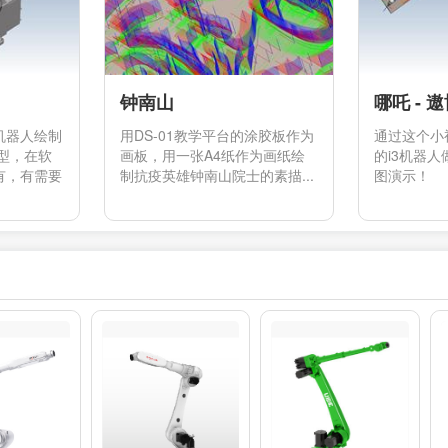
钟南山
哪吒 - 
机器人绘制
用DS-01教学平台的涂胶板作为
通过这个小
型，在软
画板，用一张A4纸作为画纸绘
的i3机器
有，有需要
制抗疫英雄钟南山院士的素描...
图演示！