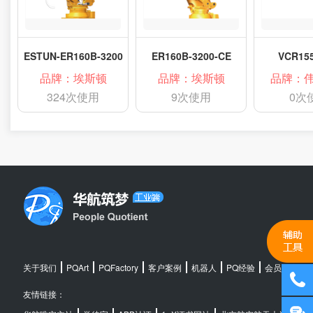
ESTUN-ER160B-3200
ER160B-3200-CE
VCR155
品牌：埃斯顿
品牌：埃斯顿
品牌：
324次使用
9次使用
0次
关于我们
PQArt
PQFactory
客户案例
机器人
PQ经验
会员中心
友情链接：